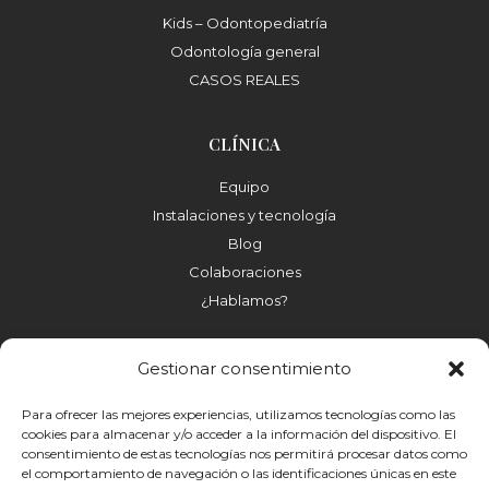
Kids – Odontopediatría
Odontología general
CASOS REALES
CLÍNICA
Equipo
Instalaciones y tecnología
Blog
Colaboraciones
¿Hablamos?
Gestionar consentimiento
Para ofrecer las mejores experiencias, utilizamos tecnologías como las
cookies para almacenar y/o acceder a la información del dispositivo. El
LEGAL
consentimiento de estas tecnologías nos permitirá procesar datos como
el comportamiento de navegación o las identificaciones únicas en este
Aviso Legal