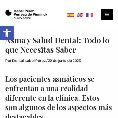
Ir
Navegación
Mai
al
de
Men
contenido
entradas
Abrir barra de herramientas
Asma y Salud Dental: Todo lo
que Necesitas Saber
Por
Dental Isabel Pérez
/
22 de junio de 2023
Los pacientes asmáticos se
enfrentan a una realidad
diferente en la clínica. Estos
son algunos de los aspectos más
destacables…