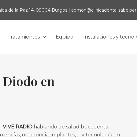
ida de la Paz 14, 09004 Burgos |
admon@clinicadentalisabelper
Tratamientos
Equipo
Instalaciones y tecnol
e Diodo en
en
VIVE RADIO
hablando de salud bucodental.
o encías, ortodoncia, implantes, … y tecnología en