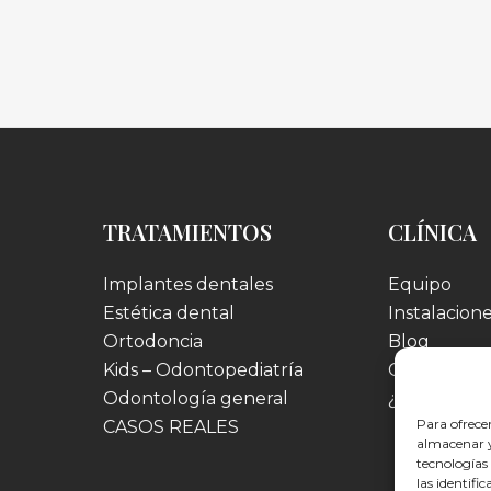
TRATAMIENTOS
CLÍNICA
Implantes dentales
Equipo
Estética dental
Instalacion
Ortodoncia
Blog
Kids – Odontopediatría
Colaboraci
Odontología general
¿Hablamos
Para ofrece
CASOS REALES
almacenar y/
tecnologías
las identifi