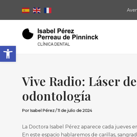
Ir
Navegación
Aven
al
de
contenido
entradas
Abrir barra de herramientas
Vive Radio: Láser d
odontología
Por
Isabel Pérez
/
11 de julio de 2024
La Doctora Isabel Pérez aparece cada jueves 
En este espacio hablaremos de carillas, sangrad