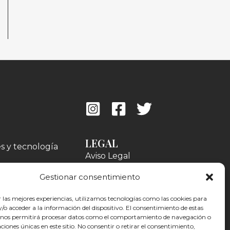
LEGAL
es y tecnología
Aviso Legal
Política de Privacidad
ones
Gestionar consentimiento
Política de cookies
?
Accesibilidad
r las mejores experiencias, utilizamos tecnologías como las cookies para
o acceder a la información del dispositivo. El consentimiento de estas
 nos permitirá procesar datos como el comportamiento de navegación o
caciones únicas en este sitio. No consentir o retirar el consentimiento,