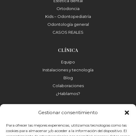
Estética dental
Ortodoncia
Kids – Odontopediatría
Odontología general
CASOS REALES
CLÍNICA
Equipo
Instalaciones y tecnología
Blog
Colaboraciones
¿Hablamos?
Gestionar consentimiento
Para ofrecer las mejores experiencias, utilizamos tecnologías como las
cookies para almacenar y/o acceder a la información del dispositivo. El