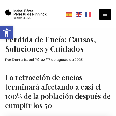
Ir
Navegación
Mai
al
de
Men
contenido
entradas
Abrir barra de herramientas
Pérdida de Encía: Causas,
Soluciones y Cuidados
Por
Dental Isabel Pérez
/
17 de agosto de 2023
La retracción de encías
terminará afectando a casi el
100% de la población después de
cumplir los 50